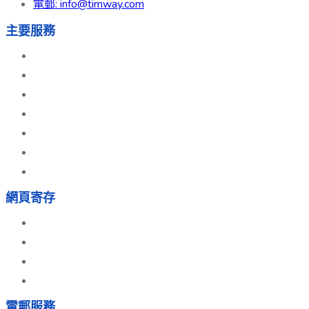
電郵: info@timway.com
主要服務
網頁寄存
網頁設計
電郵寄存
雲端寄存
主機租用
網上商店系統
外賣平台點餐系統
網頁寄存
網頁寄存服務
免費試用
網頁設計
網上推廣
電郵服務