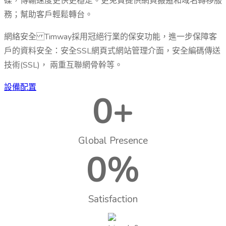
碟，傳輸速度更快更穩定。更免費提供網頁搬遷和域名轉移服
務；幫助客戶輕鬆轉台。
網絡安全 Timway採用冠絕行業的保安功能，進一步保障客
戶的資料安全：安全SSL網頁式網站管理介面，安全編碼傳送
技術(SSL)， 兩重互聯網骨幹等。
設備配置
0
+
Global Presence
0
%
Satisfaction