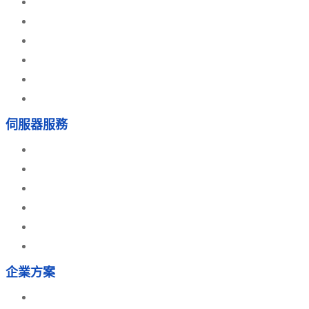
網上開店
外賣點餐系統
網店 SEO 宣傳
Whatsapp Shop
網上報價系統
POS 系統
伺服器服務
Linux VPS
Linux VPS 增值服務
Dell 伺服器租用
電郵伺服器租用
伺服器托管
資料備份服務
企業方案
IT Support