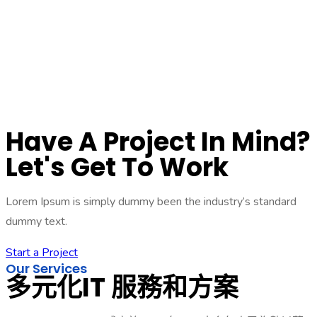
Have A Project In Mind?
Let's Get To Work
Lorem Ipsum is simply dummy been the industry’s standard
dummy text.
Start a Project
Our Services
多元化IT 服務和方案