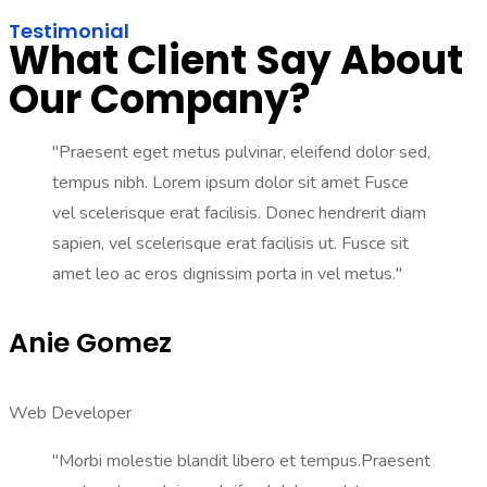
Testimonial
What Client Say About
Our Company?
"Praesent eget metus pulvinar, eleifend dolor sed,
tempus nibh. Lorem ipsum dolor sit amet Fusce
vel scelerisque erat facilisis. Donec hendrerit diam
sapien, vel scelerisque erat facilisis ut. Fusce sit
amet leo ac eros dignissim porta in vel metus."
Anie Gomez
Web Developer
"Morbi molestie blandit libero et tempus.Praesent