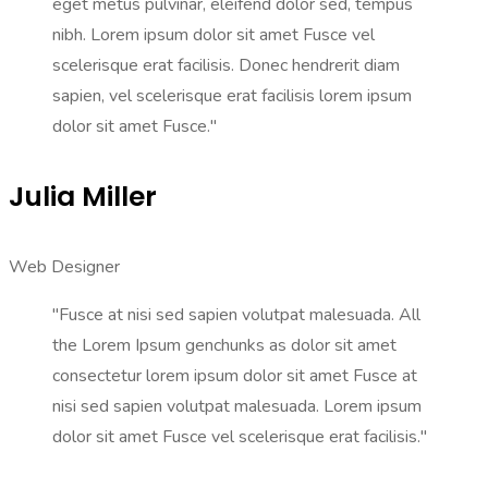
eget metus pulvinar, eleifend dolor sed, tempus
nibh. Lorem ipsum dolor sit amet Fusce vel
scelerisque erat facilisis. Donec hendrerit diam
sapien, vel scelerisque erat facilisis lorem ipsum
dolor sit amet Fusce."
Julia Miller
Web Designer
"Fusce at nisi sed sapien volutpat malesuada. All
the Lorem Ipsum genchunks as dolor sit amet
consectetur lorem ipsum dolor sit amet Fusce at
nisi sed sapien volutpat malesuada. Lorem ipsum
dolor sit amet Fusce vel scelerisque erat facilisis."