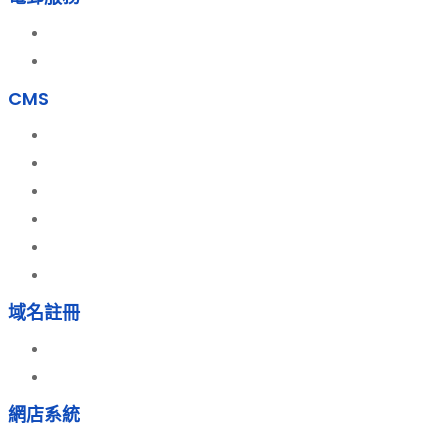
電郵寄存服務
電郵推廣服務
CMS
CMS System
WordPress Hosting
Drupal Hosting HK
Joomla Hosting HK
Forum Hosting HK
File Sharing Service
域名註冊
域名註冊
Whois Privacy Service
網店系統